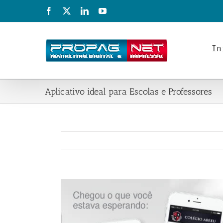
Ir
Facebook
X
LinkedIn
YouTube
para
o
conteúdo
In
Aplicativo ideal para Escolas e Professores