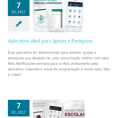
7
02, 2017
tivo ideal para
as e Paróquias
Aplicativos
Aplicativo ideal para Igrejas e Paróquias
Esse aplicativo foi desenvolvido para atender igrejas e
paróquias que desejam ter uma comunicação melhor com seus
fiéis. Notificações enviada para os fieis diretamente pelo
aplicativo. Calendário anual de programação e muito mais. Veja
o vídeo!
7
02, 2017
tivo ideal para