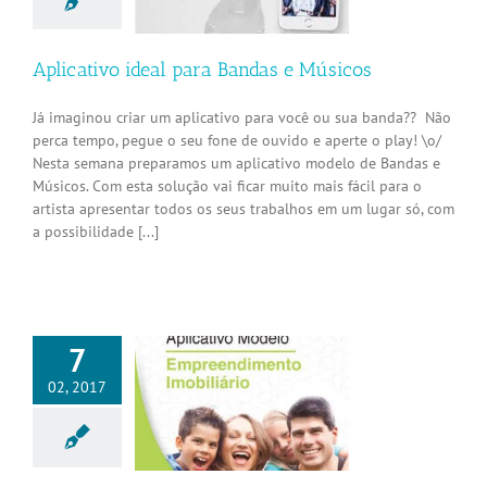
Aplicativos
Aplicativo ideal para Bandas e Músicos
Já imaginou criar um aplicativo para você ou sua banda?? Não
perca tempo, pegue o seu fone de ouvido e aperte o play! \o/
Nesta semana preparamos um aplicativo modelo de Bandas e
Músicos. Com esta solução vai ficar muito mais fácil para o
artista apresentar todos os seus trabalhos em um lugar só, com
a possibilidade [...]
7
02, 2017
tivo ideal para
mobiliárias
Aplicativos