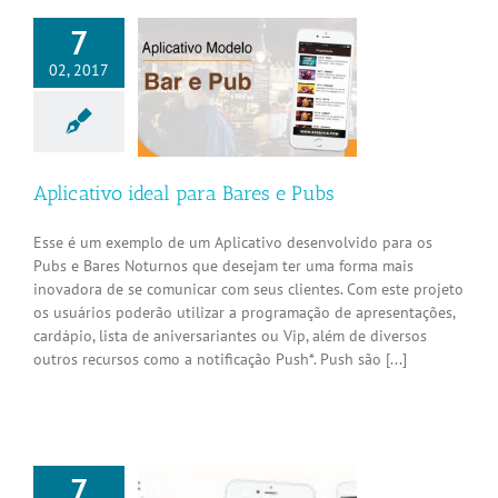
7
02, 2017
tivo ideal para
res e Pubs
Aplicativos
Aplicativo ideal para Bares e Pubs
Esse é um exemplo de um Aplicativo desenvolvido para os
Pubs e Bares Noturnos que desejam ter uma forma mais
inovadora de se comunicar com seus clientes. Com este projeto
os usuários poderão utilizar a programação de apresentações,
cardápio, lista de aniversariantes ou Vip, além de diversos
outros recursos como a notificação Push*. Push são [...]
7