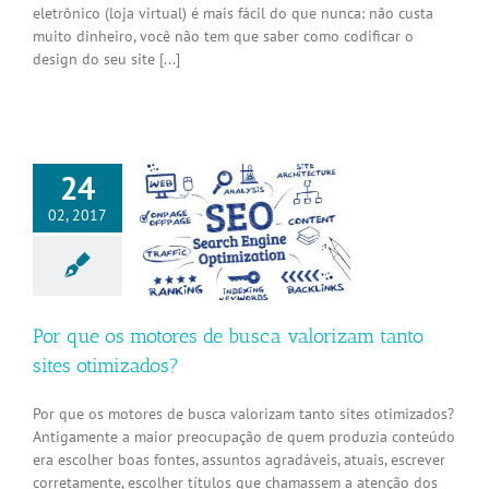
eletrônico (loja virtual) é mais fácil do que nunca: não custa
muito dinheiro, você não tem que saber como codificar o
design do seu site [...]
24
02, 2017
e os motores de
valorizam tanto
s otimizados?
Internet
Por que os motores de busca valorizam tanto
sites otimizados?
Por que os motores de busca valorizam tanto sites otimizados?
Antigamente a maior preocupação de quem produzia conteúdo
era escolher boas fontes, assuntos agradáveis, atuais, escrever
corretamente, escolher títulos que chamassem a atenção dos