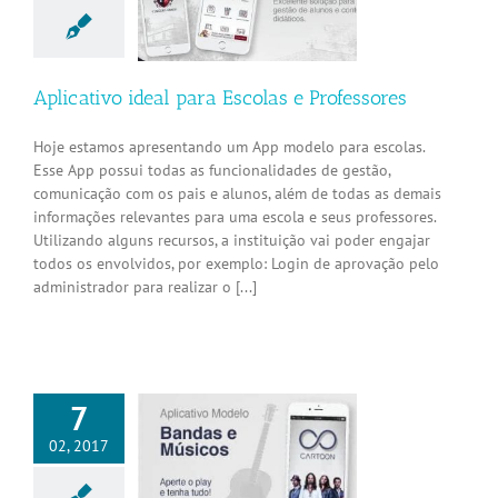
s e Professores
Aplicativos
Aplicativo ideal para Escolas e Professores
Hoje estamos apresentando um App modelo para escolas.
Esse App possui todas as funcionalidades de gestão,
comunicação com os pais e alunos, além de todas as demais
informações relevantes para uma escola e seus professores.
Utilizando alguns recursos, a instituição vai poder engajar
todos os envolvidos, por exemplo: Login de aprovação pelo
administrador para realizar o [...]
7
02, 2017
tivo ideal para
as e Músicos