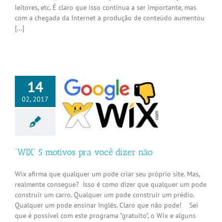
leitores, etc. É claro que isso continua a ser importante, mas
com a chegada da Internet a produção de conteúdo aumentou
[...]
14
02, 2017
 5 motivos pra
ê dizer não
Internet
“WIX” 5 motivos pra você dizer não
Wix afirma que qualquer um pode criar seu próprio site. Mas,
realmente consegue? Isso é como dizer que qualquer um pode
construir um carro. Qualquer um pode construir um prédio.
Qualquer um pode ensinar Inglês. Claro que não pode! Sei
que é possível com este programa "gratuito", o Wix e alguns