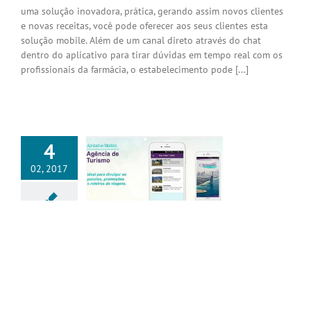
uma solução inovadora, prática, gerando assim novos clientes
e novas receitas, você pode oferecer aos seus clientes esta
solução mobile. Além de um canal direto através do chat
dentro do aplicativo para tirar dúvidas em tempo real com os
profissionais da farmácia, o estabelecimento pode [...]
4
02, 2017
tivo ideal para
ia de Turismo
Aplicativos
Aplicativo ideal para Agência de Turismo
O turismo vem passando por diversas mudanças nestes
últimos anos e neste momento é preciso alterar a forma de
comunicar e inovar junto aos seus clientes. A desvalorização do