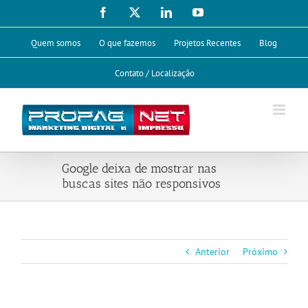
Ir
Facebook
X
LinkedIn
YouTube
para
o
Quem somos
O que fazemos
Projetos Recentes
Blog
conteúdo
Contato / Localização
Google deixa de mostrar nas
buscas sites não responsivos
Anterior
Próximo